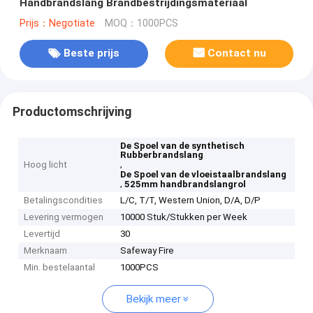
Handbrandslang Brandbestrijdingsmateriaal
Prijs：Negotiate
MOQ：1000PCS
Beste prijs
Contact nu
Productomschrijving
De Spoel van de synthetisch
Rubberbrandslang
,
Hoog licht
De Spoel van de vloeistaalbrandslang
,
525mm handbrandslangrol
Betalingscondities
L/C, T/T, Western Union, D/A, D/P
Levering vermogen
10000 Stuk/Stukken per Week
Levertijd
30
Merknaam
Safeway Fire
Min. bestelaantal
1000PCS
Bekijk meer