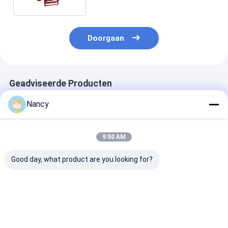
Doorgaan
Geadviseerde Producten
Nancy
9:50 AM
Good day, what product are you looking for?
15mm Automatische
15m van de de
Draagbaar van
de Brandslangspoel
Afstandsbrandslang
Inhamdruk van
15m van de
van de Lengtenevel
Brandslangspo
Pijpdiameter
van de de Spoel de
1.0Mpa de
Lengte15kg Gewicht
Grote Capaciteit
Brandslangrek
Beste prijs
Beste prijs
Beste pri
Eenheid van het de
Diverse Capaci