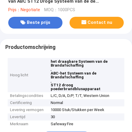
van ABC ST12 Droge Systeem van de de
Brandafschaffing
Prijs：Negotiate
MOQ：1000PCS
Beste prijs
Contact nu
Productomschrijving
het draagbare Systeem van de
Brandafschaffing
,
ABC-het Systeem van de
Hoog licht
Brandafschaffing
,
ST12 droog
poederbrandblusapparaat
Betalingscondities
L/C, D/A, D/P, T/T, Western Union
Certificering
Normal
Levering vermogen
10000 Stuk/Stukken per Week
Levertijd
30
Merknaam
Safeway Fire