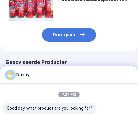
ABC ST12 Droge Systeem van
de de Brandafschaffing
Doorgaan
Geadviseerde Producten
Nancy
7:27 PM
Good day, what product are you looking for?
Grote/kleine
Pneumatische
Het draagbare
branddetectiebuis
warmte-detectiebuis
Buiswater van 
met
met roestvrij cilinder
Brandopsporin
water/schuim/droge
met lage / hoge druk
Schuim/het Dr