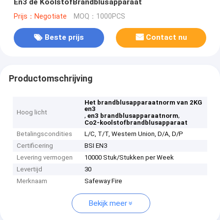
En3 de KoolstofBrandblusapparaat
Prijs：Negotiate
MOQ：1000PCS
Beste prijs
Contact nu
Productomschrijving
Het brandblusapparaatnorm van 2KG
en3
Hoog licht
,
,
en3 brandblusapparaatnorm
Co2-koolstofbrandblusapparaat
Betalingscondities
L/C, T/T, Western Union, D/A, D/P
Certificering
BSI EN3
Levering vermogen
10000 Stuk/Stukken per Week
Levertijd
30
Merknaam
Safeway Fire
Bekijk meer