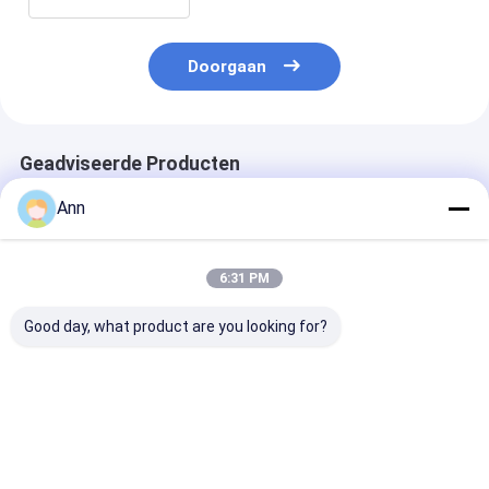
Doorgaan
Geadviseerde Producten
Ann
6:31 PM
Good day, what product are you looking for?
Kartonverpakking
CO2-brandblussers
Temperatuurb
CO2-brandblusser
van koolstofstaal
-30°C tot 60°C
voor
met een
temperatuurbereik
buitendiameter van
van -30°C tot 60°C
140 mm
Beste prijs
Beste prijs
Beste pri