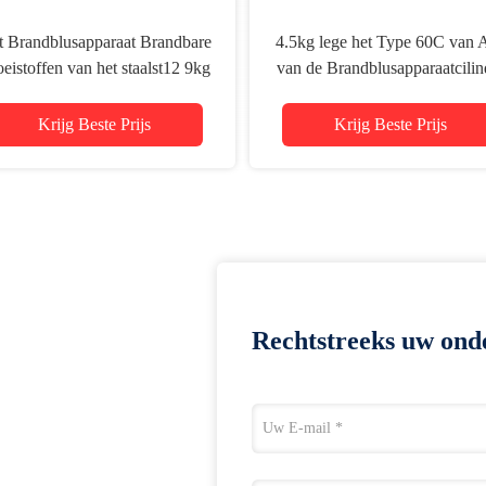
t Brandblusapparaat Brandbare
4.5kg lege het Type 60C van 
eistoffen van het staalst12 9kg
van de Brandblusapparaatcilin
Abc Droge Poeder
Klassenb Branden
Krijg Beste Prijs
Krijg Beste Prijs
Rechtstreeks uw ond