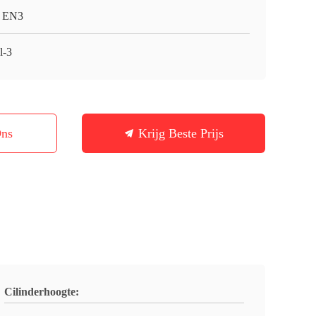
 EN3
l-3
Ons
Krijg Beste Prijs
Cilinderhoogte: