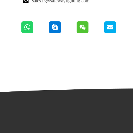

sales13@safewayfighting.com