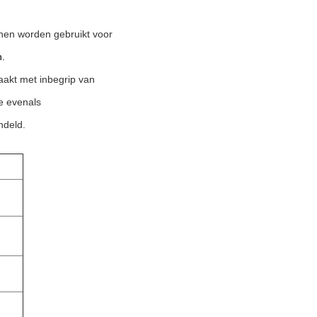
en worden gebruikt voor
n.
aakt met inbegrip van
e evenals
ndeld.