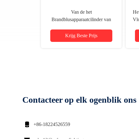
Van de het
He
Brandblusapparaatcilinder van
Vlo
SAFEWAY 2pcs 3kg het Lege
Mtidoel
Krijg Beste Prijs
Contacteer op elk ogenblik ons

+86-18224526559