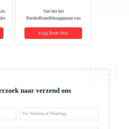
Abc
Van het het
der
PoederBrandblusapparaat van
EN3 12kg Draagbaar Droog Mti
het Doel Houten Document
Krijg Beste Prijs
erzoek naar verzend ons