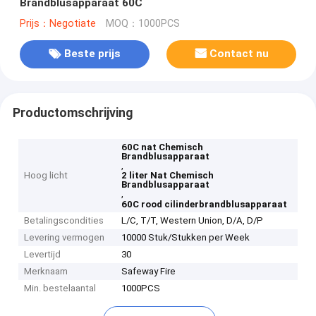
Brandblusapparaat 60C
Prijs：Negotiate
MOQ：1000PCS
Beste prijs
Contact nu
Productomschrijving
60C nat Chemisch
Brandblusapparaat
,
Hoog licht
2 liter Nat Chemisch
Brandblusapparaat
,
60C rood cilinderbrandblusapparaat
Betalingscondities
L/C, T/T, Western Union, D/A, D/P
Levering vermogen
10000 Stuk/Stukken per Week
Levertijd
30
Merknaam
Safeway Fire
Min. bestelaantal
1000PCS