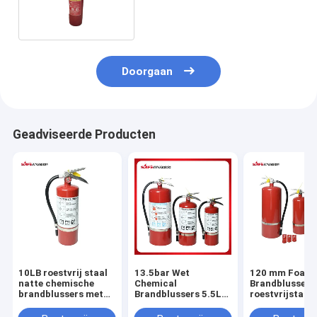
Brandblusapparaat 60C
Doorgaan
Geadviseerde Producten
10LB roestvrij staal
13.5bar Wet
120 mm Foam
natte chemische
Chemical
Brandblussers
brandblussers met
Brandblussers 5.5LB
roestvrijstalen
een capaciteit van
10LB 15LB 20LB
Temperatuur
13,5 bar
-40~+49