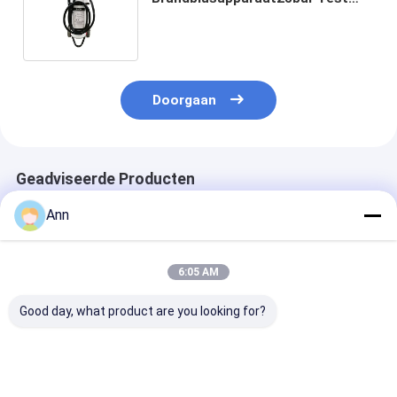
van het Cilinderschuim Chemisch
de Drukwit
Doorgaan
Geadviseerde Producten
Ann
6:05 AM
Good day, what product are you looking for?
180 mm Foam
Vlambestrijdingsapparaat
10L het
Brandblussers
van ruw van
Brandblusapp
Werkvochtigheid
roestvrijstalen klep,
van het staal
20%-95% AFFF 3%
drukmeter van -20°C
met Muursteu