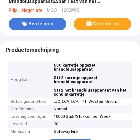
Brandblusapparaat25bar Test van het
Cilinderschuim Chemisch de Drukwit
Prijs：Negotiate
MOQ：1000PCS
Beste prijs
Contact nu
Productomschrijving
60C karretje opgezet
brandblusapparaat
,
St12 karretje opgezet
Hoog licht
brandblusapparaat
,
St12 het brandblusapparaat van het
schuimkarretje
Betalingscondities
L/C, D/A, D/P, T/T, Western Union,
Certificering
Normal
Levering vermogen
10000 Stuk/Stukken per Week
Levertijd
30
Merknaam
Safeway Fire