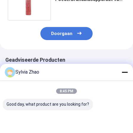
DC01 BSI EN3 voor het
Bestrijden van Brand 1kg
Doorgaan
Geadviseerde Producten
Sylvia Zhao
8:45 PM
Good day, what product are you looking for?
13.5bar -
Hoogdruks
Meer dan 8 se
gecertificeerde Dry
chemische
Ontlading Tijd
powder
brandblusser voor
poeder
Brandblussers 10LB
auto's 1-12 kg
Brandblussers