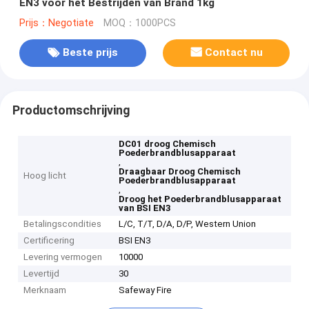
EN3 voor het Bestrijden van Brand 1kg
Prijs：Negotiate
MOQ：1000PCS
Beste prijs
Contact nu
Productomschrijving
DC01 droog Chemisch
Poederbrandblusapparaat
,
Draagbaar Droog Chemisch
Hoog licht
Poederbrandblusapparaat
,
Droog het Poederbrandblusapparaat
van BSI EN3
Betalingscondities
L/C, T/T, D/A, D/P, Western Union
Certificering
BSI EN3
Levering vermogen
10000
Levertijd
30
Merknaam
Safeway Fire