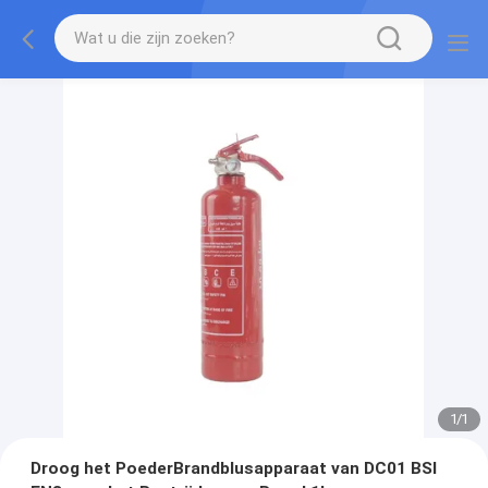
1
/
1
Droog het PoederBrandblusapparaat van DC01 BSI