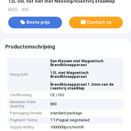
12L 50L het niet met Messing/Roestvrij staalklep
MOQ：800
Beste prijs
Contact nu
Productomschrijving
Een Klassen niet Magnetisch
Brandblusapparaat
,
12L niet Magnetisch
Hoog licht
Brandblusapparaat
,
Brandblusapparaat 1.2mm van de
roestvrij staalklep
Certificering
CE / ISO
Minimum Order
800
Quantity
Packaging Details
standard package
Payment Terms
TT;Paypal; negotiated
Supply Ability
1000000pcs/month