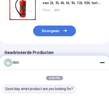
van 2L 3L 4L 6L 9L 12L 50L het
niet met Messing/Roestvrij
Price： 800
staalklep
Doorgaan
Geadviseerde Producten
Ann
6:00 PM
Good day, what product are you looking for?
Niet-magnetisch
Magnetische
Cilindrisch Vo
Brandblusapparaat
Brandblusapparaat
Magnetisch
2L/3L/4L/6L/9L/12L/50L
2L/3L/4L/6L/9L/12L/50L
Brandblusapp