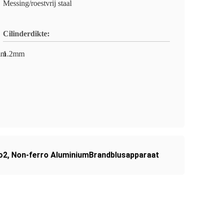
Messing/roestvrij staal
Cilinderdikte:
mm
1.2mm
o2
,
Non-ferro AluminiumBrandblusapparaat