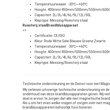
Temperatuurwaaier: -30℃~+60℃
Hoogte: 400mm/450mm/500mm/550mm/60
Capaciteit: 2L/3L/4L/6L/9L/12L/50L
Kleptype: Messing/Roestvrij staal
Roestvrij staalBrandblusapparaat
<>
Certificatie: CE/ISO
Kleur: Rode Witte Gele Blauwe Groene Zwarte
Temperatuurwaaier: -30℃~+60℃
Hoogte: 400mm/450mm/500mm/550mm/60
Capaciteit: 2L/3L/4L/6L/9L/12L/50L
Kleptype: Messing/Roestvrij staal
Technische ondersteuning en de Dienst voor niet Mag
Wij verlenen uitvoerige technische ondersteuning en de
onderhoud van deze brandblusapparaten geven. Wij verl
doel is ervoor te zorgen dat alle niet magnetische bran
Als u om het even welke vragen of zorgen over niet ma
brandblusapparaten behoorlijk functioneren.