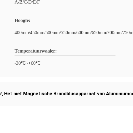
A/B/C/D/E/F
Hoogte:
400mm/450mm/500mm/550mm/600mm/650mm/700mm/750
Temperatuurwaaier:
-30℃~+60℃
2
,
Het niet Magnetische Brandblusapparaat van Aluminiumc