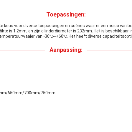
Toepassingen:
 keus voor diverse toepassingen en scènes waar er een risico van bran
dikte is 1.2mm, en zijn cilinderdiameter is 232mm. Het is beschikbaar in
temperatuurwaaier van -30℃~+60℃. Het heeft diverse capaciteitsopties, 
Aanpassing:
0mm/650mm/700mm/750mm