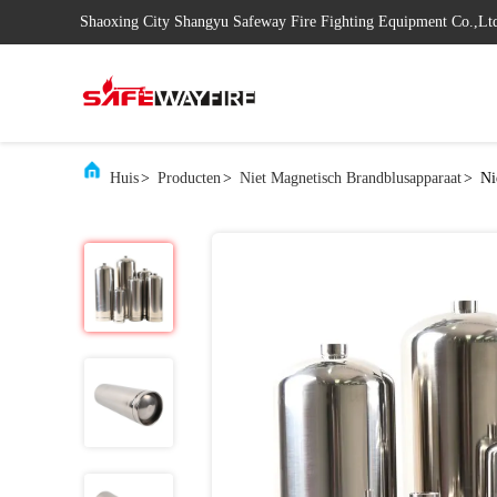
Shaoxing City Shangyu Safeway Fire Fighting Equipment Co.,Lt
Huis
>
Producten
>
Niet Magnetisch Brandblusapparaat
>
Ni