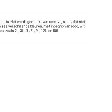
d is. Het wordt gemaakt van roestvrij staal, dat niet-
 zes verschillende kleuren, met inbegrip van rood, wit,
zoals 2L, 3L, 4L, 6L, 9L, 12L, en 50L.