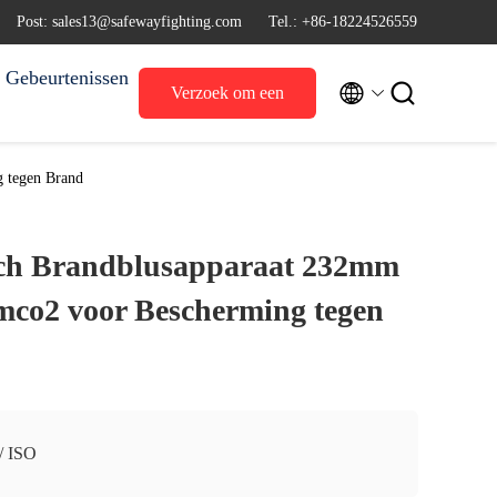
Post: sales13@safewayfighting.com
Tel.: +86-18224526559
Gebeurtenissen


Verzoek om een
Citaat
 tegen Brand
sch Brandblusapparaat 232mm
co2 voor Bescherming tegen
/ ISO