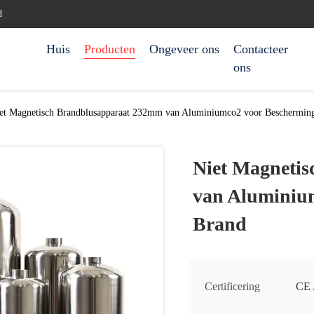
d
Huis
Producten
Ongeveer ons
Contacteer
ons
et Magnetisch Brandblusapparaat 232mm van Aluminiumco2 voor Bescherming
Niet Magneti
van Aluminium
Brand
Certificering
CE 