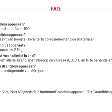
FAQ:
ndblusapparaat?
ard door Ce en ISO.
andblusapparaat?
kt van hoogte - kwaliteits corrosiebestendige materialen.
ndblusapparaat?
araat is 2.5kg.
t voor allerlei brand?
 allerlei brand, met inbegrip van Klasse A, B, C, D en K. te behandelen
he Brandblusapparaat?
rantieperiode van één jaar.
 Niet
,
Niet Magnetisch AluminiumBrandblusapparaat
,
Het Brandblusa