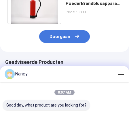
PoederBrandblusapparaat
met de Werkdruk van
Price： 800
14bar
Doorgaan
Geadviseerde Producten
Nancy
8:07 AM
Good day, what product are you looking for?
13.5bar -
Hoogdruks
Meer dan 8 se
gecertificeerde Dry
chemische
Ontlading Tijd
powder
brandblusser voor
poeder