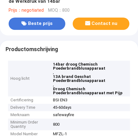
de Werkdruk van 14bar
Prijs：negotiated
MOQ：800
Beste prijs
Contact nu
Productomschrijving
14bar droog Chemisch
Poederbrandblusapparaat
,
13A brand Geschat
Hoog licht
PoederBrandblusapparaat
,
Droog Chemisch
Poederbrandblusapparaat met Pijp
Certificering
BSI EN3
Delivery Time
45-60days
Merknaam
safewayfire
Minimum Order
800
Quantity
Model Number
MFZL-1