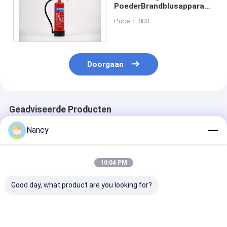
PoederBrandblusapparaat
voor AutoBrandpreventie
Price： 800
5kg 6kg 9kg 12kg
Doorgaan
Geadviseerde Producten
Nancy
10:04 PM
Good day, what product are you looking for?
13.5bar -
Hoogdruks
Meer dan 8 se
gecertificeerde Dry
chemische
Ontlading Tijd
powder
brandblusser voor
poeder