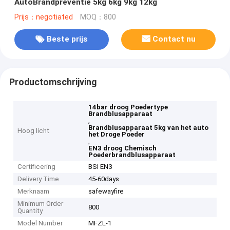
AutoBrandpreventie 5kg 6kg 9kg 12kg
Prijs：negotiated
MOQ：800
Beste prijs
Contact nu
Productomschrijving
14bar droog Poedertype
Brandblusapparaat
,
Brandblusapparaat 5kg van het auto
Hoog licht
het Droge Poeder
,
EN3 droog Chemisch
Poederbrandblusapparaat
Certificering
BSI EN3
Delivery Time
45-60days
Merknaam
safewayfire
Minimum Order
800
Quantity
Model Number
MFZL-1