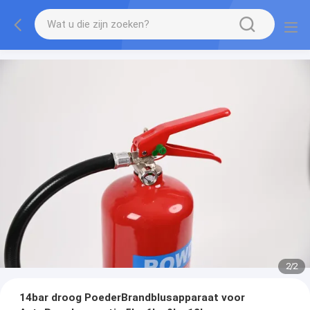
2
/
2
14bar droog PoederBrandblusapparaat voor