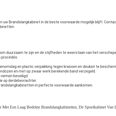
en uw Brandslangkabinet in de beste voorwaarde mogelijk blijft. Cont
binetten.
om duurzaam te zijn en de stijfheden te weerstaan van het verschepen
n procédés:
llenomslag en plastic verpakking tegen krassen en deuken te bescher
tondozen en met op zwaar werk berekende band verzegeld.
riemen beveiligd.
de op derdebevrachter.
 Brandslangkabinetten in perfecte voorwaarde aankomen.
r Met Een Laag Bedekte Brandslangkabinetten
,
De Spoelkabinet Van D