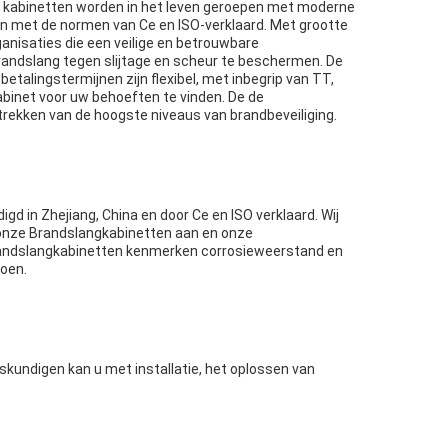
e kabinetten worden in het leven geroepen met moderne
n met de normen van Ce en ISO-verklaard. Met grootte
anisaties die een veilige en betrouwbare
andslang tegen slijtage en scheur te beschermen. De
lingstermijnen zijn flexibel, met inbegrip van TT,
abinet voor uw behoeften te vinden. De de
trekken van de hoogste niveaus van brandbeveiliging.
 in Zhejiang, China en door Ce en ISO verklaard. Wij
onze Brandslangkabinetten aan en onze
Brandslangkabinetten kenmerken corrosieweerstand en
doen.
skundigen kan u met installatie, het oplossen van