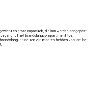
gewicht en grote capaciteit, die kan worden aangepast
e toegang tot het brandslangcompartiment toe.
De brandslangkabinetten zijn moeten-hebben voor om het
t.