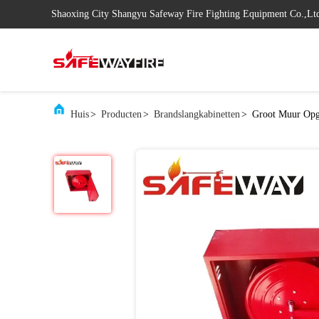
Shaoxing City Shangyu Safeway Fire Fighting Equipment Co.,Lt
Huis
>
Producten
>
Brandslangkabinetten
>
Groot Muur Opge