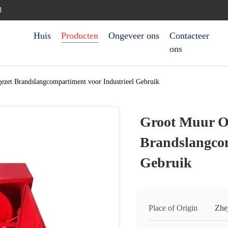
d
Huis
Producten
Ongeveer ons
Contacteer
ons
zet Brandslangcompartiment voor Industrieel Gebruik
Groot Muur O
Brandslangcom
Gebruik
Place of Origin
Zhe