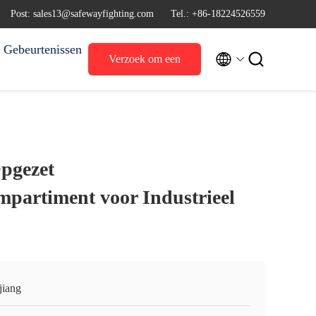
Post: sales13@safewayfighting.com
Tel.: +86-18224526559
Gebeurtenissen


Verzoek om een
Citaat
pgezet
partiment voor Industrieel
jiang