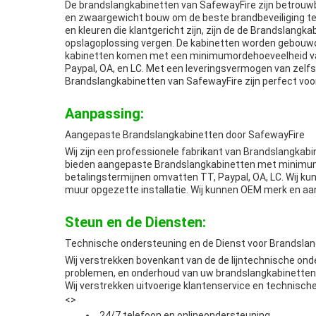
De brandslangkabinetten van SafewayFire zijn betrouw
en zwaargewicht bouw om de beste brandbeveiliging te 
en kleuren die klantgericht zijn, zijn de de Brandslan
opslagoplossing vergen. De kabinetten worden gebouwd
kabinetten komen met een minimumordehoeveelheid van 
Paypal, OA, en LC. Met een leveringsvermogen van zelfs
Brandslangkabinetten van SafewayFire zijn perfect voor
Aanpassing:
Aangepaste Brandslangkabinetten door SafewayFire
Wij zijn een professionele fabrikant van Brandslangkab
bieden aangepaste Brandslangkabinetten met minimumo
betalingstermijnen omvatten TT, Paypal, OA, LC. Wij 
muur opgezette installatie. Wij kunnen OEM merk en aa
Steun en de Diensten:
Technische ondersteuning en de Dienst voor Brandsla
Wij verstrekken bovenkant van de de lijntechnische ond
problemen, en onderhoud van uw brandslangkabinetten
Wij verstrekken uitvoerige klantenservice en technisch
<>
24/7 telefoon en onlineondersteuning