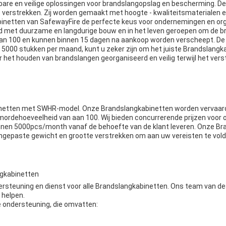
bare en veilige oplossingen voor brandslangopslag en bescherming. D
verstrekken. Zij worden gemaakt met hoogte - kwaliteitsmaterialen e
gkabinetten van SafewayFire de perfecte keus voor ondernemingen en org
 met duurzame en langdurige bouw en in het leven geroepen om de br
100 en kunnen binnen 15 dagen na aankoop worden verscheept. De beta
 5000 stukken per maand, kunt u zeker zijn om het juiste Brandslangk
 het houden van brandslangen georganiseerd en veilig terwijl het vers
inetten met SWHR-model. Onze Brandslangkabinetten worden vervaardigd
rdehoeveelheid van aan 100. Wij bieden concurrerende prijzen voor 
kunnen 5000pcs/month vanaf de behoefte van de klant leveren. Onze 
ngepaste gewicht en grootte verstrekken om aan uw vereisten te vol
ngkabinetten
ersteuning en dienst voor alle Brandslangkabinetten. Ons team van de
 helpen.
e ondersteuning, die omvatten: