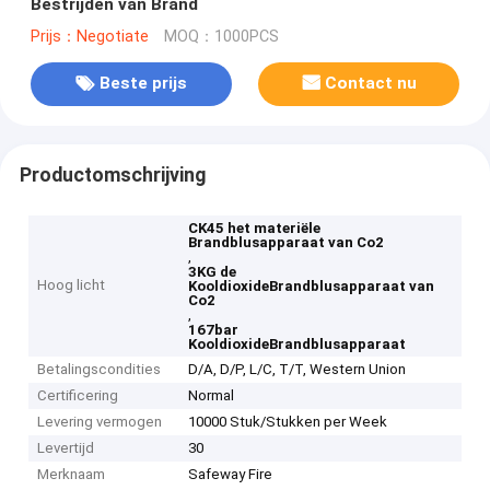
Bestrijden van Brand
Prijs：Negotiate
MOQ：1000PCS
Beste prijs
Contact nu
Productomschrijving
CK45 het materiële
Brandblusapparaat van Co2
,
3KG de
Hoog licht
KooldioxideBrandblusapparaat van
Co2
,
167bar
KooldioxideBrandblusapparaat
Betalingscondities
D/A, D/P, L/C, T/T, Western Union
Certificering
Normal
Levering vermogen
10000 Stuk/Stukken per Week
Levertijd
30
Merknaam
Safeway Fire