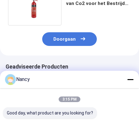
van Co2 voor het Bestrijden
van Brand
Doorgaan
Geadviseerde Producten
Nancy
3:15 PM
Good day, what product are you looking for?
Kartonverpakking
CO2-brandblussers
Temperatuurb
CO2-brandblusser
van koolstofstaal
-30°C tot 60°C
voor
met een