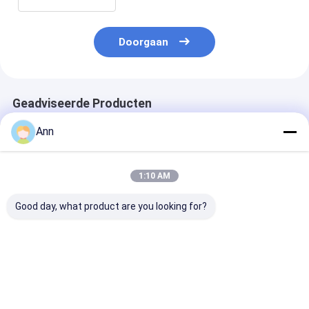
Doorgaan
Geadviseerde Producten
Ann
1:10 AM
Good day, what product are you looking for?
Kartonverpakking
CO2-brandblussers
Temperatuurb
CO2-brandblusser
van koolstofstaal
-30°C tot 60°C
voor
met een
temperatuurbereik
buitendiameter van
van -30°C tot 60°C
140 mm
Beste prijs
Beste prijs
Beste pri