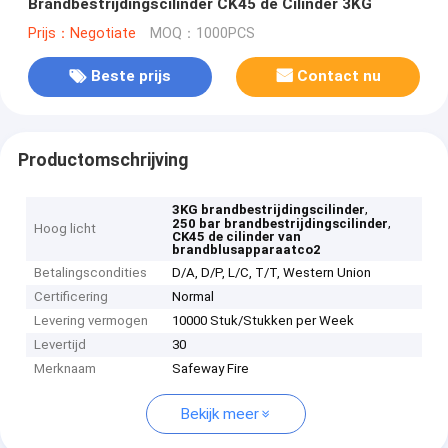
Brandbestrijdingscilinder CK45 de Cilinder 3KG
Prijs：Negotiate
MOQ：1000PCS
Beste prijs
Contact nu
Productomschrijving
,
3KG brandbestrijdingscilinder
,
250 bar brandbestrijdingscilinder
Hoog licht
CK45 de cilinder van
brandblusapparaatco2
Betalingscondities
D/A, D/P, L/C, T/T, Western Union
Certificering
Normal
Levering vermogen
10000 Stuk/Stukken per Week
Levertijd
30
Merknaam
Safeway Fire
Bekijk meer