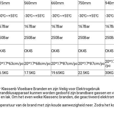
15mm
560mm
660mm
750mm
940
30℃~+55℃
-30℃~+55℃
-30℃~+55℃
-30℃~+55℃
-30
67Bar
167Bar
167Bar
167Bar
167B
50Bar
250Bar
250Bar
250Bar
250B
K45
CK45
CK45
CK45
CK45
20*1
0*17*63cm/pc
20*17*68cm/pc
20*17*87cm/pc
20*17*87cm/pc
/pc
6.5KG
17.5KG
19.65KG
22.5KG
30KG
lassenb Vloeibare Branden en zijn Veilig voor Elektrogebruik
andblusapparaat kunnen worden gedoofd zijn brandbare gassen en vloe
ie, en lak. Om het even welke Klassenc branden, die geactiveerd elekt
emperatuur van de brand met zijn koude aanwezigheid neer. Zodra het ko