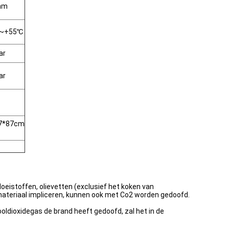
mm
℃~+55℃
ar
ar
7*87cm
istoffen, olievetten (exclusief het koken van
romateriaal impliceren, kunnen ook met Co2 worden gedoofd.
oldioxidegas de brand heeft gedoofd, zal het in de