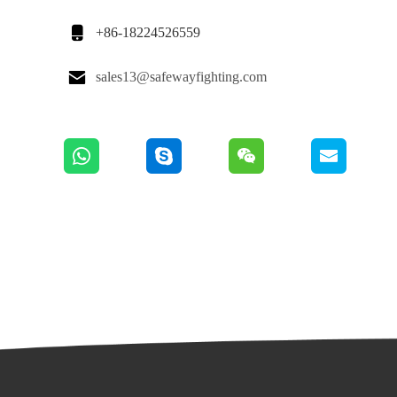

+86-18224526559

sales13@safewayfighting.com