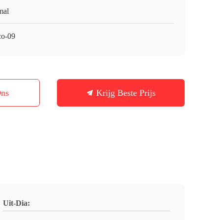
mal
o-09
Ons
Krijg Beste Prijs
Uit-Dia: