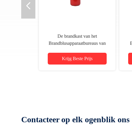
De brandkast van het
Brandblusapparaatbureaus van
B
Co2 van 4KG CK45 om 5mm
Dikte te gebruiken voor het
v
Krijg Beste Prijs
Bestrijden van Brand
Contacteer op elk ogenblik ons