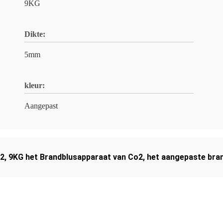
9KG
Dikte:
5mm
kleur:
Aangepast
o2
,
9KG het Brandblusapparaat van Co2
,
het aangepaste bra