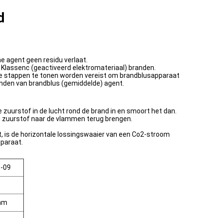
d
e agent geen residu verlaat.
n Klassenc (geactiveerd elektromateriaal) branden.
k die stappen te tonen worden vereist om brandblusapparaat
onden van brandblus (gemiddelde) agent.
e zuurstof in de lucht rond de brand in en smoort het dan.
en zuurstof naar de vlammen terug brengen.
t, is de horizontale lossingswaaier van een Co2-stroom
pparaat.
-09
mm