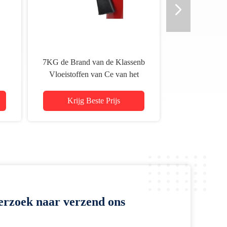
7KG de Brand van de Klassenb
Vloeistoffen van Ce van het
te
Kooldioxideen3
Brandblusapparaat
Krijg Beste Prijs
erzoek naar verzend ons