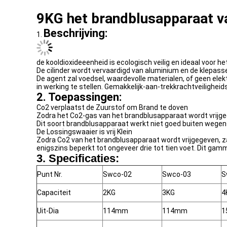
9KG het brandblusapparaat va
Beschrijving:
1.
de kooldioxideeenheid is ecologisch veilig en ideaal voor 
De cilinder wordt vervaardigd van aluminium en de klepass
De agent zal voedsel, waardevolle materialen, of geen elek
in werking te stellen. Gemakkelijk-aan-trekkrachtveilighe
2. Toepassingen:
Co2 verplaatst de Zuurstof om Brand te doven
Zodra het Co2-gas van het brandblusapparaat wordt vrijgegev
Dit soort brandblusapparaat werkt niet goed buiten wegen
De Lossingswaaier is vrij Klein
Zodra Co2 van het brandblusapparaat wordt vrijgegeven, za
enigszins beperkt tot ongeveer drie tot tien voet. Dit ga
3. Specificaties:
Punt Nr.
Swco-02
Swco-03
S
Capaciteit
2KG
3KG
4
Uit-Dia
114mm
114mm
1