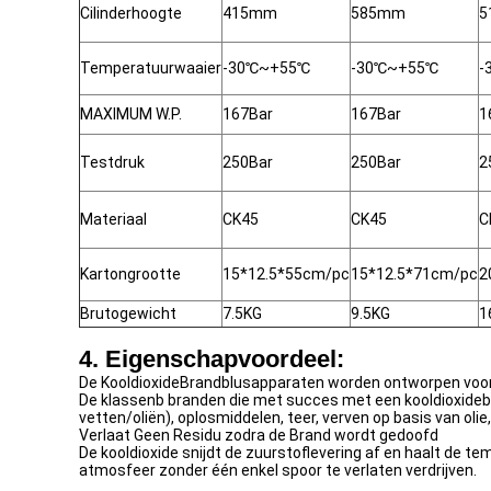
Cilinderhoogte
415mm
585mm
5
Temperatuurwaaier
-30℃~+55℃
-30℃~+55℃
-
MAXIMUM W.P.
167Bar
167Bar
1
Testdruk
250Bar
250Bar
2
Materiaal
CK45
CK45
C
Kartongrootte
15*12.5*55cm/pc
15*12.5*71cm/pc
2
Brutogewicht
7.5KG
9.5KG
1
4. Eigenschapvoordeel:
De KooldioxideBrandblusapparaten worden ontworpen voor K
De klassenb branden die met succes met een kooldioxidebr
vetten/oliën), oplosmiddelen, teer, verven op basis van ol
Verlaat Geen Residu zodra de Brand wordt gedoofd
De kooldioxide snijdt de zuurstoflevering af en haalt de t
atmosfeer zonder één enkel spoor te verlaten verdrijven.