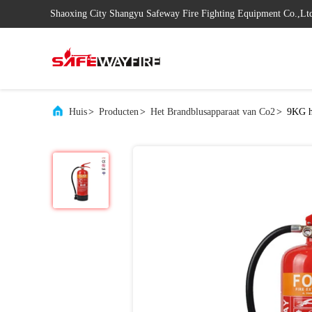
Shaoxing City Shangyu Safeway Fire Fighting Equipment Co.,Lt
Huis
>
Producten
>
Het Brandblusapparaat van Co2
>
9KG h