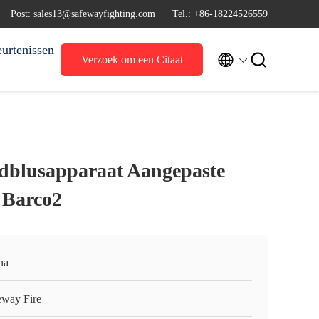
Post: sales13@safewayfighting.com
Tel.: +86-18224526559
urtenissen


Verzoek om een Citaat
dblusapparaat Aangepaste
 Barco2
na
eway Fire