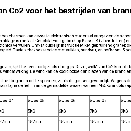
n Co2 voor het bestrijden van bran
het beschermen van gevoelig elektronisch materiaal aangezien de schon
emblage is metaal. Geschikt voor gebruik op Klasse B (vloeistoffen) e
tronika vervuilen. Omvat duidelijk instructieetiket gebruikend grafie
idsspeld. Taaie schokbestendige metaalklep, handvat, en hefboom. 5 p
en, kijkt het een partij zoals droog ijs. Deze „wolk“ van Co2 krimpt d
s windafwijking. De wind kan de kooldioxide dan blazen van de brand 
l het beginnen uit te spreiden, zoals de gassen gewoonlijk. Wegens di
mma is bijna de helft van de gemiddelde waaier van een ABC-brandblusa
wco-04
Swco-05
Swco-06
Swco-07
Swco
KG
5KG
6KG
7KG
9KG
52mm
152mm
152mm
152mm
152