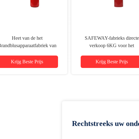
Heet van de het
SAFEWAY-fabrieks directe
randblusapparaatfabriek van
verkoop 6KG voor het
Verkoopco2 van de de
brandblusapparaat makkelijk 
erkoopkooldioxide direct het
gebruiken ISO 9001 van
Krijg Beste Prijs
Krijg Beste Prijs
gasbrandblusapparaat
Brandbestrijdingsco2
Rechtstreeks uw ond