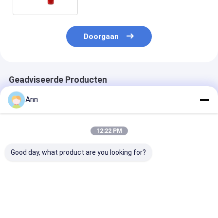
Doorgaan
Geadviseerde Producten
Ann
12:22 PM
Good day, what product are you looking for?
Kartonverpakking
CO2-brandblussers
Temperatuurb
CO2-brandblusser
van koolstofstaal
-30°C tot 60°C
voor
met een
temperatuurbereik
buitendiameter van
van -30°C tot 60°C
140 mm
Beste prijs
Beste prijs
Beste pri