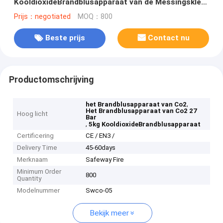
KooldioxideBrandblusapparaat van de Messingsklep
5kg
Prijs：negotiated
MOQ：800
Beste prijs
Contact nu
Productomschrijving
,
het Brandblusapparaat van Co2
Het Brandblusapparaat van Co2 27
Hoog licht
Bar
,
5kg KooldioxideBrandblusapparaat
Certificering
CE / EN3 /
Delivery Time
45-60days
Merknaam
Safeway Fire
Minimum Order
800
Quantity
Modelnummer
Swco-05
Bekijk meer